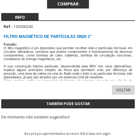
INFO
Ref.:
163000240
FILTRO MAGNÉTICO DE PARTÍCULAS DN20 1”
Função:
O filtro magnético é um dispositivo que permite recolher lodo e partículas ferrosas em
circuitos hidráulicos, resíduos que podem comprometer o funcionamento de diversos
componentes, como bombas de calor, caldeiras, bombas de circulação síncronas,
contadores de energia magnéticos, etc.
A sua construção interna particular, desenvolvida pela BRV nos seus laboratórios,
explora alguns princípios simples da física que permitem criar, por diferença de
pressão, uma área de calma na veia do fluido onde o lodo e as partículas ferrosas são
depositados, já que são atraídos por um poderoso ímã de neodímio.
Estes podem então ser removidos facilmente do sistema atuando na válvula de
drenagem, uma operação que sugerimos repetir em cada inicialização de temporada,
especialmente nas mais antigas, que são mais sujeitas à corrosão e, portanto, onde a
concentração de lodo e partículas ferrosas é maior.
Características:
• Dimensões compactas combinadas com baixíssimas perdas de carga;
TAMBÉM PODE GOSTAR
• Não requer manutenção ou limpeza do dispositivo, exceto pela descarga periódica do
lodo coletado pela válvula de drenagem;
• Ímã de neodímio com força de atração de 4,5 kg e intensidade magnética de 13.000
De momento não existem sugestões!
Gauss;
• Instalação simples em unidades de bomba de calor ou diretamente em linha no
circuito (montagem vertical);
• Compatível com fluidos anticongelantes (glicol = 50%);
• PN10 Máx: 110°C
Aos preços apresentados acresce IVA à taxa em vigor.
• DN20: 1”