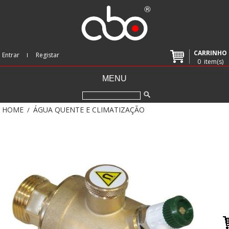
CARRINHO
Entrar
Registar
0
item(s)
MENU
HOME
ÁGUA QUENTE E CLIMATIZAÇÃO
/