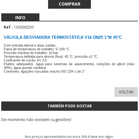
INFO
Ref.:
163000250
VÁLVULA DESVIADORA TERMOSTÁTICA V16 DN25 1"M 45°C
Com entrada lateral e duas saídas.
Faixa de temperatura de trabalho: 5–100 °C
Pressão máxima de trabalho: 10 bar
Temperatura definida para desvio (fixa): 45 °C, precisão ±2 °C.
Coeficiente de vazão: Kv 3,5
Fluidos adequados: água para sistemas de aquecimento, soluções de glicol (máx.
30%), água quente sanitária
Conexões: ligações roscadas macho ISO 228-1 de 1”
TAMBÉM PODE GOSTAR
De momento não existem sugestões!
Aos preços apresentados acresce IVA à taxa em vigor.