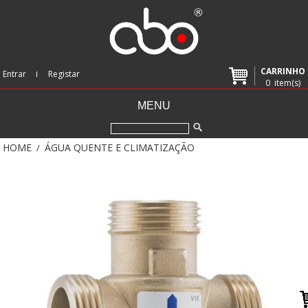
CARRINHO
Entrar
Registar
0
item(s)
MENU
HOME
ÁGUA QUENTE E CLIMATIZAÇÃO
/