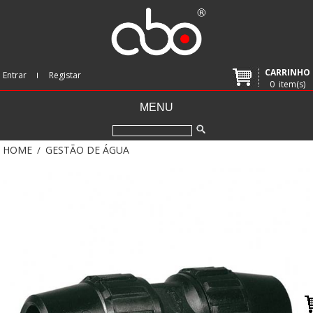
CARRINHO
Entrar
Registar
0
item(s)
MENU
HOME
GESTÃO DE ÁGUA
/