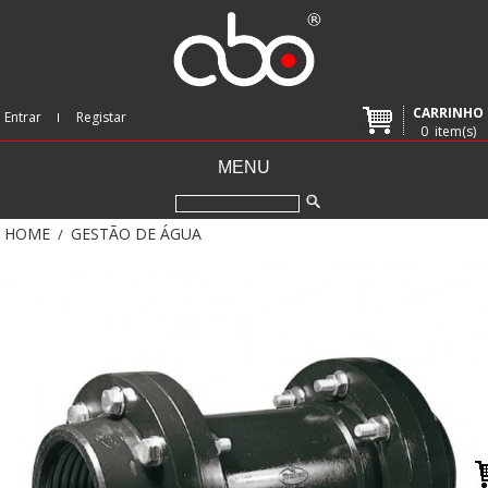
CARRINHO
Entrar
Registar
0
item(s)
MENU
HOME
GESTÃO DE ÁGUA
/