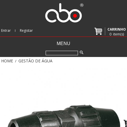
CARRINHO
Entrar
Registar
0
item(s)
MENU
HOME
GESTÃO DE ÁGUA
/