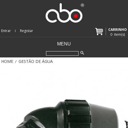
CARRINHO
Entrar
Registar
0
item(s)
MENU
HOME
GESTÃO DE ÁGUA
/