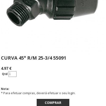
CURVA 45° R/M 25-3/4 55091
4.97
€
Qtd
Nota:
* Para efetuar compras, deverá efetuar o seu login.